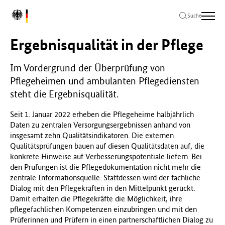
Zum
Zur
Zum
L
Hauptinhalt
Hauptnavigation
Seitenende
Suche
o
springen
springen
springen
g
Ergebnisqualität in der Pflege
o
B
u
Im Vordergrund der Überprüfung von
n
Pflegeheimen und ambulanten Pflegediensten
d
steht die Ergebnisqualität.
e
s
Seit 1. Januar 2022 erheben die Pflegeheime halbjährlich
m
Daten zu zentralen Versorgungsergebnissen anhand von
i
insgesamt zehn Qualitätsindikatoren. Die externen
n
Qualitätsprüfungen bauen auf diesen Qualitätsdaten auf, die
i
konkrete Hinweise auf Verbesserungspotentiale liefern. Bei
s
den Prüfungen ist die Pflegedokumentation nicht mehr die
t
zentrale Informationsquelle. Stattdessen wird der fachliche
e
Dialog mit den Pflegekräften in den Mittelpunkt gerückt.
r
Damit erhalten die Pflegekräfte die Möglichkeit, ihre
i
pflegefachlichen Kompetenzen einzubringen und mit den
u
Prüferinnen und Prüfern in einen partnerschaftlichen Dialog zu
m