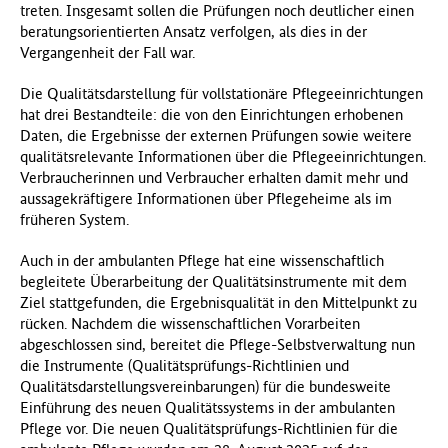
treten. Insgesamt sollen die Prüfungen noch deutlicher einen
f
beratungsorientierten Ansatz verfolgen, als dies in der
ü
Vergangenheit der Fall war.
r
G
Die Qualitätsdarstellung für vollstationäre Pflegeeinrichtungen
e
hat drei Bestandteile: die von den Einrichtungen erhobenen
s
Daten, die Ergebnisse der externen Prüfungen sowie weitere
u
qualitätsrelevante Informationen über die Pflegeeinrichtungen.
n
Verbraucherinnen und Verbraucher erhalten damit mehr und
d
aussagekräftigere Informationen über Pflegeheime als im
h
früheren System.
e
i
Auch in der ambulanten Pflege hat eine wissenschaftlich
t
begleitete Überarbeitung der Qualitätsinstrumente mit dem
(
Ziel stattgefunden, die Ergebnisqualität in den Mittelpunkt zu
B
rücken. Nachdem die wissenschaftlichen Vorarbeiten
M
abgeschlossen sind, bereitet die Pflege-Selbstverwaltung nun
G
die Instrumente (Qualitätsprüfungs-Richtlinien und
)
Qualitätsdarstellungsvereinbarungen) für die bundesweite
Einführung des neuen Qualitätssystems in der ambulanten
Pflege vor. Die neuen Qualitätsprüfungs-Richtlinien für die