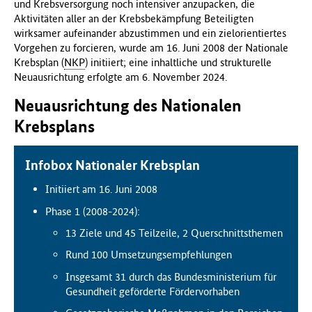
und Krebsversorgung noch intensiver anzupacken, die
f
Aktivitäten aller an der Krebsbekämpfung Beteiligten
ü
wirksamer aufeinander abzustimmen und ein zielorientiertes
r
Vorgehen zu forcieren, wurde am 16. Juni 2008 der Nationale
G
Krebsplan (
NKP
) initiiert; eine inhaltliche und strukturelle
e
Neuausrichtung erfolgte am 6. November 2024.
s
Neuausrichtung des Nationalen
u
n
Krebsplans
d
h
e
Infobox Nationaler Krebsplan
i
Initiiert am 16. Juni 2008
t
(
Phase 1 (2008-2024):
B
13 Ziele und 45 Teilzeile, 2 Querschnittsthemen
M
G
Rund 100 Umsetzungsempfehlungen
)
Insgesamt 31 durch das Bundesministerium für
Gesundheit geförderte Fördervorhaben