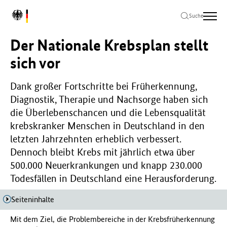
Zum
Zur
Zum
L
Hauptinhalt
Hauptnavigation
Seitenende
Suche
o
springen
springen
springen
g
Der Nationale Krebsplan stellt
o
B
sich vor
u
n
Dank großer Fortschritte bei Früherkennung,
d
Diagnostik, Therapie und Nachsorge haben sich
e
s
die Überlebenschancen und die Lebensqualität
m
krebskranker Menschen in Deutschland in den
i
letzten Jahrzehnten erheblich verbessert.
n
Dennoch bleibt Krebs mit jährlich etwa über
i
s
500.000 Neuerkrankungen und knapp 230.000
t
Todesfällen in Deutschland eine Herausforderung.
e
r
Seiteninhalte
i
u
Mit dem Ziel, die Problembereiche in der Krebsfrüherkennung
m