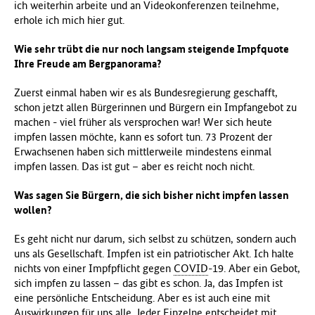
ich weiterhin arbeite und an Videokonferenzen teilnehme,
f
erhole ich mich hier gut.
ü
r
Wie sehr trübt die nur noch langsam steigende Impfquote
G
Ihre Freude am Bergpanorama?
e
s
Zuerst einmal haben wir es als Bundesregierung geschafft,
u
schon jetzt allen Bürgerinnen und Bürgern ein Impfangebot zu
n
machen - viel früher als versprochen war! Wer sich heute
d
impfen lassen möchte, kann es sofort tun. 73 Prozent der
h
Erwachsenen haben sich mittlerweile mindestens einmal
e
impfen lassen. Das ist gut – aber es reicht noch nicht.
i
t
Was sagen Sie Bürgern, die sich bisher nicht impfen lassen
(
wollen?
B
M
Es geht nicht nur darum, sich selbst zu schützen, sondern auch
G
uns als Gesellschaft. Impfen ist ein patriotischer Akt. Ich halte
)
nichts von einer Impfpflicht gegen
COVID
-19. Aber ein Gebot,
sich impfen zu lassen – das gibt es schon. Ja, das Impfen ist
eine persönliche Entscheidung. Aber es ist auch eine mit
Auswirkungen für uns alle. Jeder Einzelne entscheidet mit