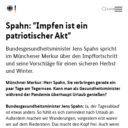
Zum
Zur
Zum
L
Hauptinhalt
Hauptnavigation
Seitenende
Suche
o
springen
springen
springen
g
Spahn: "Impfen ist ein
o
B
patriotischer Akt"
u
n
Bundesgesundheitsminister Jens Spahn spricht
d
im Münchener Merkur über den Impffortschritt
e
s
und seine Vorschläge für einen sicheren Herbst
m
und Winter.
i
n
Münchner Merkur: Herr Spahn, Sie verbringen gerade ein
i
paar Tage am Tegernsee. Kann man als Gesundheitsminister
s
während der Pandemie überhaupt Urlaub genießen?
t
e
Bundesgesundheitsminister Jens Spahn:
Ja, der Tagesablauf
r
ist etwas anders. So fühlt es sich zumindest nach Urlaub an.
i
Außerdem machen wir Wanderungen, vorgestern erst waren
u
wir auf dem Riederstein. Das macht den Kopf frei. Auch wenn
m