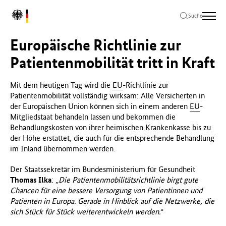
Zum
Zur
Zum
L
Hauptinhalt
Hauptnavigation
Seitenende
Suche
o
springen
springen
springen
g
Europäische Richtlinie zur
o
B
Patientenmobilität tritt in Kraft
u
n
Mit dem heutigen Tag wird die
EU
-Richtlinie zur
d
Patientenmobilität vollständig wirksam: Alle Versicherten in
e
der Europäischen Union können sich in einem anderen
EU
-
s
Mitgliedstaat behandeln lassen und bekommen die
m
Behandlungskosten von ihrer heimischen Krankenkasse bis zu
i
der Höhe erstattet, die auch für die entsprechende Behandlung
n
im Inland übernommen werden.
i
s
Der Staatssekretär im Bundesministerium für Gesundheit
t
Thomas Ilka
: „
Die Patientenmobilitätsrichtlinie birgt gute
e
Chancen für eine bessere Versorgung von Patientinnen und
r
Patienten in Europa. Gerade in Hinblick auf die Netzwerke, die
i
sich Stück für Stück weiterentwickeln werden.
“
u
m