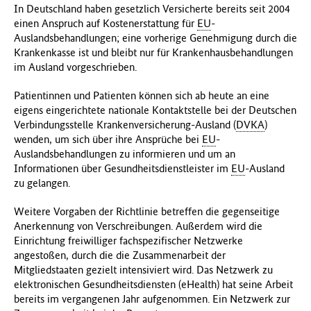
In Deutschland haben gesetzlich Versicherte bereits seit 2004
f
einen Anspruch auf Kostenerstattung für
EU
-
ü
Auslandsbehandlungen; eine vorherige Genehmigung durch die
r
Krankenkasse ist und bleibt nur für Krankenhausbehandlungen
G
im Ausland vorgeschrieben.
e
s
Patientinnen und Patienten können sich ab heute an eine
u
eigens eingerichtete nationale Kontaktstelle bei der Deutschen
n
Verbindungsstelle Krankenversicherung-Ausland (
DVKA
)
d
wenden, um sich über ihre Ansprüche bei
EU
-
h
Auslandsbehandlungen zu informieren und um an
e
Informationen über Gesundheitsdienstleister im
EU
-Ausland
i
zu gelangen.
t
(
Weitere Vorgaben der Richtlinie betreffen die gegenseitige
B
Anerkennung von Verschreibungen. Außerdem wird die
M
Einrichtung freiwilliger fachspezifischer Netzwerke
G
angestoßen, durch die die Zusammenarbeit der
)
Mitgliedstaaten gezielt intensiviert wird. Das Netzwerk zu
elektronischen Gesundheitsdiensten (eHealth) hat seine Arbeit
bereits im vergangenen Jahr aufgenommen. Ein Netzwerk zur