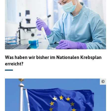
f
ü
r
G
e
s
u
n
d
h
Was haben wir bisher im Nationalen Krebsplan
e
i
erreicht?
t
(
B
©
M
G
)